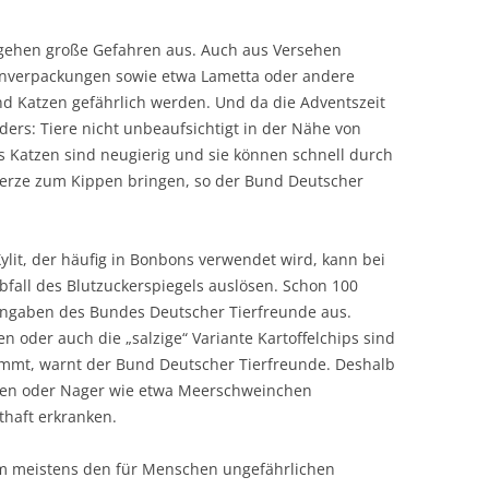
t gehen große Gefahren aus. Auch aus Versehen
onverpackungen sowie etwa Lametta oder andere
d Katzen gefährlich werden. Und da die Adventszeit
nders: Tiere nicht unbeaufsichtigt in der Nähe von
 Katzen sind neugierig und sie können schnell durch
erze zum Kippen bringen, so der Bund Deutscher
ylit, der häufig in Bonbons verwendet wird, kann bei
bfall des Blutzuckerspiegels auslösen. Schon 100
gaben des Bundes Deutscher Tierfreunde aus.
der auch die „salzige“ Variante Kartoffelchips sind
immt, warnt der Bund Deutscher Tierfreunde. Deshalb
tzen oder Nager wie etwa Meerschweinchen
aft erkranken.
em meistens den für Menschen ungefährlichen