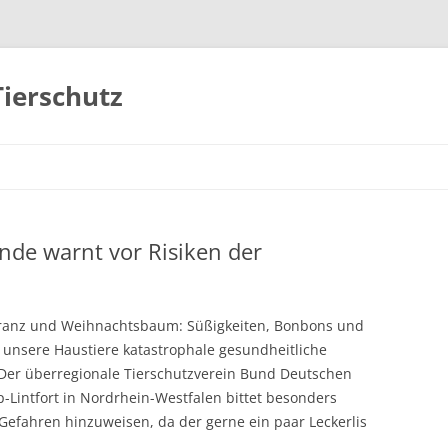
Tierschutz
Zum
Inhalt
springen
nde warnt vor Risiken der
ranz und Weihnachtsbaum: Süßigkeiten, Bonbons und
nsere Haustiere katastrophale gesundheitliche
 Der überregionale Tierschutzverein Bund Deutschen
mp-Lintfort in Nordrhein-Westfalen bittet besonders
Gefahren hinzuweisen, da der gerne ein paar Leckerlis