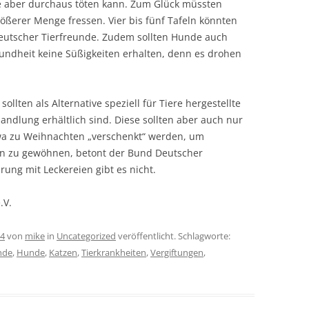
re aber durchaus töten kann. Zum Glück müssten
ößerer Menge fressen. Vier bis fünf Tafeln könnten
Deutscher Tierfreunde. Zudem sollten Hunde auch
undheit keine Süßigkeiten erhalten, denn es drohen
lten als Alternative speziell für Tiere hergestellte
handlung erhältlich sind. Diese sollten aber auch nur
wa zu Weihnachten „verschenkt“ werden, um
ran zu gewöhnen, betont der Bund Deutscher
ung mit Leckereien gibt es nicht.
.V.
14
von
mike
in
Uncategorized
veröffentlicht. Schlagworte:
nde
,
Hunde
,
Katzen
,
Tierkrankheiten
,
Vergiftungen
,