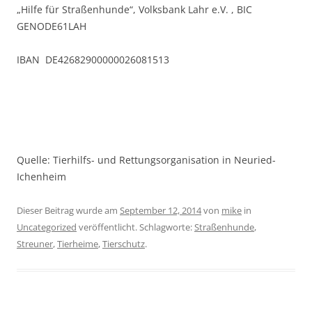
„Hilfe für Straßenhunde“, Volksbank Lahr e.V. , BIC
GENODE61LAH
IBAN DE42682900000026081513
Quelle: Tierhilfs- und Rettungsorganisation in Neuried-
Ichenheim
Dieser Beitrag wurde am
September 12, 2014
von
mike
in
Uncategorized
veröffentlicht. Schlagworte:
Straßenhunde
,
Streuner
,
Tierheime
,
Tierschutz
.