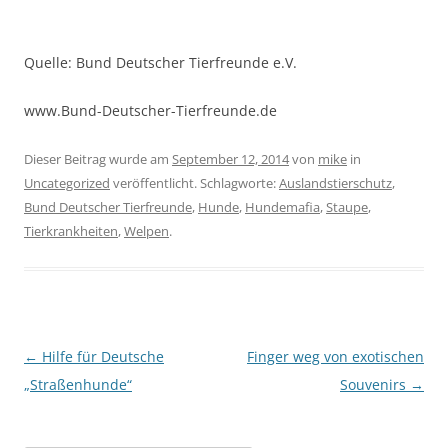
Quelle: Bund Deutscher Tierfreunde e.V.
www.Bund-Deutscher-Tierfreunde.de
Dieser Beitrag wurde am
September 12, 2014
von
mike
in
Uncategorized
veröffentlicht. Schlagworte:
Auslandstierschutz
,
Bund Deutscher Tierfreunde
,
Hunde
,
Hundemafia
,
Staupe
,
Tierkrankheiten
,
Welpen
.
Beitragsnavigation
←
Hilfe für Deutsche
Finger weg von exotischen
„Straßenhunde“
Souvenirs
→