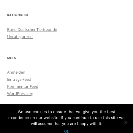
KATEGORIEN
Bund Deutscher Tierfreunde
Uncategorized
META
Anmelden
Eintrags-Feed
Kommentar-Feed
WordPress.org
We use cookies to ensure that we give you the best
experience on our website. If you continue to use this site we
will assume that you are happy with it.
Mit Stolz präsentiert von WordPress
Ok