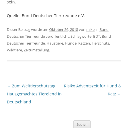
sein.
Quelle: Bund Deutscher Tierfreunde e.V.
Dieser Beitrag wurde am
Oktober 26, 2018
von
mike
in
Bund
Deutscher Tierfreunde
veröffentlicht. Schlagworte:
BDT
,
Bund
Deutscher Tierfreunde
,
Haustiere
,
Hunde
,
Katzen
,
Tierschutz
,
Wildtiere
,
Zeitumstellung
.
Beitragsnavigation
←
Zum Welttierschutztag:
Risiko Adventszeit für Hund &
Hausgemachtes Tierelend in
Katz
→
Deutschland
Suchen