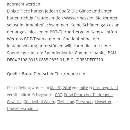
gebracht werden.
Einige Tiere hatten jedoch Spaß: Die Gänse und Enten
hatten richtig Freude an den Wassermassen. Sie konnten
selbst im Innenhof schwimmen. Keine Schäden gab es an
der angeschlossenen BDT-Tierherberge in Kamp-Lintfort.
Wer das BDT-Team auf dem Gnadenhof bei der
Instandsetzung unterstützen will, kann dies mit einer
Spende gerne tun: Spendenkonto: Commerzbank , IBAN
DE04 3108 0015 0885 0835 01, BIC : DRESDEFF310 .
Quelle: Bund Deutscher Tierfreunde e.V.
Dieser Beitrag wurde am
Mai 30, 2016
von
mike
in
Uncategorized
veröffentlicht. Schlagworte:
BDT
,
Bund Deutscher Tierfreunde
,
Gewitter
,
Gnadenhof Weeze
,
Tierheime
,
Tierschutz
,
Unwetter
,
Unwetterschäden
.