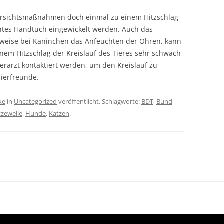
r Vorsichtsmaßnahmen doch einmal zu einem Hitzschlag
chtes Handtuch eingewickelt werden. Auch das
lsweise bei Kaninchen das Anfeuchten der Ohren, kann
inem Hitzschlag der Kreislauf des Tieres sehr schwach
Tierarzt kontaktiert werden, um den Kreislauf zu
Tierfreunde.
ke
in
Uncategorized
veröffentlicht. Schlagworte:
BDT
,
Bund
tzewelle
,
Hunde
,
Katzen
.