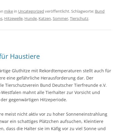
on
mike
in
Uncategorized
veröffentlicht. Schlagworte:
Bund
ps
,
Hitzewelle
,
Hunde
,
Katzen
,
Sommer
,
Tierschutz
.
für Haustiere
rtige Gluthitze mit Rekordtemperaturen stellt auch für
iere eine gefährliche Herausforderung dar. Der
le Tierschutzverein Bund Deutscher Tierfreunde e.V.
n-Westfalen mahnt alle Tierhalter zur Vorsicht und
 der gegenwärtigen Hitzeperiode.
e meist nicht aktiv vor zu hoher Sonneneinstrahlung
ar ein schattiges Plätzchen aufsuchen, Kleintiere
, dass die Halter sie im Käfig vor zu viel Sonne und