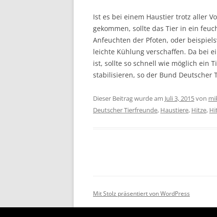
Ist es bei einem Haustier trotz alle
gekommen, sollte das Tier in ein feu
Anfeuchten der Pfoten, oder beispie
leichte Kühlung verschaffen. Da bei e
ist, sollte so schnell wie möglich ein 
stabilisieren, so der Bund Deutscher 
Dieser Beitrag wurde am
Juli 3, 2015
von
mi
Deutscher Tierfreunde
,
Haustiere
,
Hitze
,
Hi
Mit Stolz präsentiert von WordPress