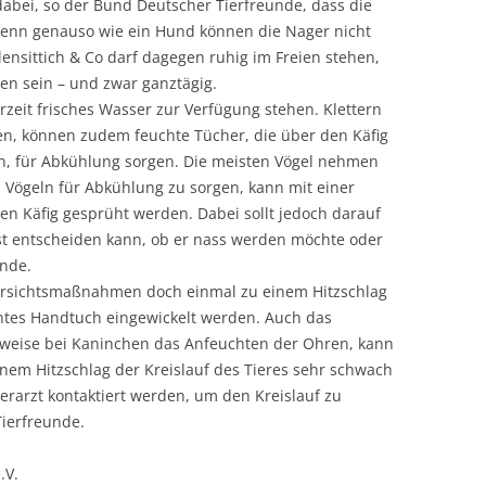
dabei, so der Bund Deutscher Tierfreunde, dass die
, denn genauso wie ein Hund können die Nager nicht
lensittich & Co darf dagegen ruhig im Freien stehen,
tten sein – und zwar ganztägig.
derzeit frisches Wasser zur Verfügung stehen. Klettern
en, können zudem feuchte Tücher, die über den Käfig
n, für Abkühlung sorgen. Die meisten Vögel nehmen
 Vögeln für Abkühlung zu sorgen, kann mit einer
en Käfig gesprüht werden. Dabei sollt jedoch darauf
st entscheiden kann, ob er nass werden möchte oder
unde.
r Vorsichtsmaßnahmen doch einmal zu einem Hitzschlag
chtes Handtuch eingewickelt werden. Auch das
lsweise bei Kaninchen das Anfeuchten der Ohren, kann
inem Hitzschlag der Kreislauf des Tieres sehr schwach
Tierarzt kontaktiert werden, um den Kreislauf zu
Tierfreunde.
.V.