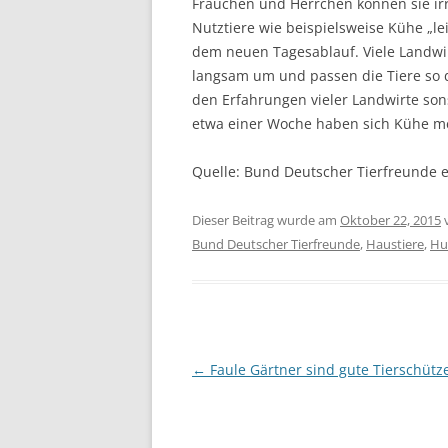
Frauchen und Herrchen können sie irr
Nutztiere wie beispielsweise Kühe „le
dem neuen Tagesablauf. Viele Landwir
langsam um und passen die Tiere so 
den Erfahrungen vieler Landwirte so
etwa einer Woche haben sich Kühe mei
Quelle: Bund Deutscher Tierfreunde e
Dieser Beitrag wurde am
Oktober 22, 2015
Bund Deutscher Tierfreunde
,
Haustiere
,
Hu
Beitragsnavigation
←
Faule Gärtner sind gute Tierschütz