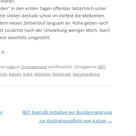
itieren.
iden“ in den ersten Tagen offenbar tatsächlich unter
te stellen deshalb schon im Vorfeld die Melkzeiten
dem neuen Zeitverlauf langsam an. Kühe geben nach
nst zunächst nach der Umstellung weniger Milch. Nach
st ebenfalls umgestellt.
.V.
von
mike
in
Uncategorized
veröffentlicht. Schlagworte:
BDT
,
nde
,
Katzen
,
Kühe
,
Wildtiere
,
Winterzeit
,
Zeitumstellung
.
er
BDT begrüßt Initiative der Bundesregierung
zur Kastrationspflicht von Katzen
→