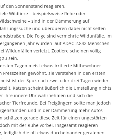
auf den Sonnenstand reagieren.
iele Wildtiere – beispielsweise Rehe oder
Wildschweine – sind in der Dämmerung auf
Nahrungssuche und überqueren dabei nicht selten
andstraßen. Die Folge sind vermehrte Wildunfälle. Im
vergangenen Jahr wurden laut ADAC 2.842 Menschen
ei Wildunfällen verletzt. Zootiere scheinen völlig
 zu sein.
ersten Tagen meist etwas irritierte Mitbewohner.
n Fresszeiten gewöhnt, sie verstehen in den ersten
eist ist der Spuk nach zwei oder drei Tagen wieder
tellt. Katzen scheint äußerlich die Umstellung nichts
er ihre innere Uhr wahrnehmen und sich die
scher Tierfreunde. Bei Freigängern sollte man jedoch
orgenstunden und in der Dämmerung mehr Autos
n schätzen gerade diese Zeit für einen ungestörten
jedoch mit der Ruhe vorbei. Insgesamt reagieren
, lediglich die oft etwas durcheinander geratenen