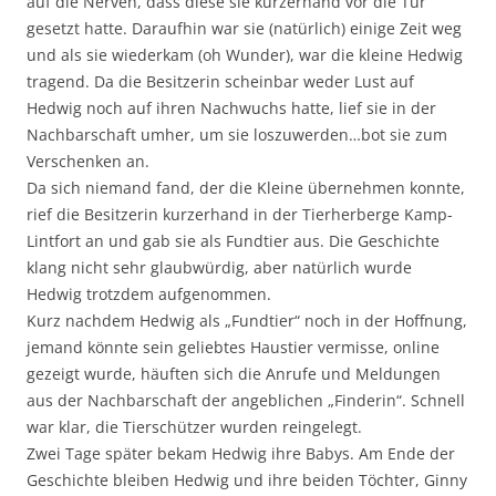
auf die Nerven, dass diese sie kurzerhand vor die Tür
gesetzt hatte. Daraufhin war sie (natürlich) einige Zeit weg
und als sie wiederkam (oh Wunder), war die kleine Hedwig
tragend. Da die Besitzerin scheinbar weder Lust auf
Hedwig noch auf ihren Nachwuchs hatte, lief sie in der
Nachbarschaft umher, um sie loszuwerden…bot sie zum
Verschenken an.
Da sich niemand fand, der die Kleine übernehmen konnte,
rief die Besitzerin kurzerhand in der Tierherberge Kamp-
Lintfort an und gab sie als Fundtier aus. Die Geschichte
klang nicht sehr glaubwürdig, aber natürlich wurde
Hedwig trotzdem aufgenommen.
Kurz nachdem Hedwig als „Fundtier“ noch in der Hoffnung,
jemand könnte sein geliebtes Haustier vermisse, online
gezeigt wurde, häuften sich die Anrufe und Meldungen
aus der Nachbarschaft der angeblichen „Finderin“. Schnell
war klar, die Tierschützer wurden reingelegt.
Zwei Tage später bekam Hedwig ihre Babys. Am Ende der
Geschichte bleiben Hedwig und ihre beiden Töchter, Ginny