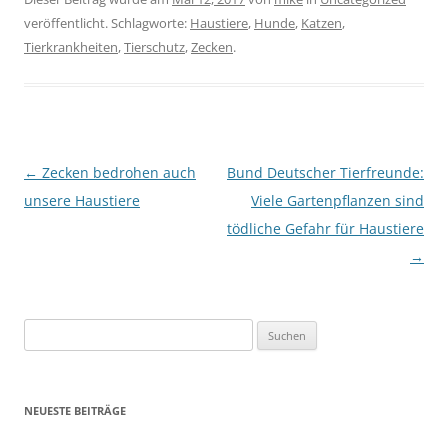
veröffentlicht. Schlagworte:
Haustiere
,
Hunde
,
Katzen
,
Tierkrankheiten
,
Tierschutz
,
Zecken
.
Beitragsnavigation
←
Zecken bedrohen auch
Bund Deutscher Tierfreunde:
unsere Haustiere
Viele Gartenpflanzen sind
tödliche Gefahr für Haustiere
→
Suchen
nach:
NEUESTE BEITRÄGE