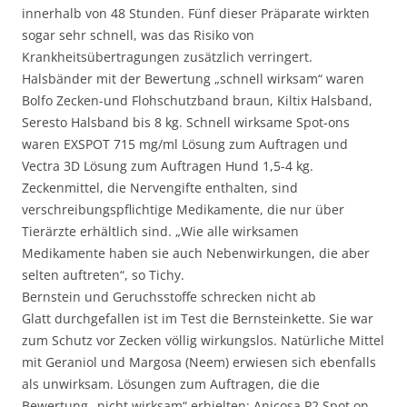
innerhalb von 48 Stunden. Fünf dieser Präparate wirkten
sogar sehr schnell, was das Risiko von
Krankheitsübertragungen zusätzlich verringert.
Halsbänder mit der Bewertung „schnell wirksam“ waren
Bolfo Zecken-und Flohschutzband braun, Kiltix Halsband,
Seresto Halsband bis 8 kg. Schnell wirksame Spot-ons
waren EXSPOT 715 mg/ml Lösung zum Auftragen und
Vectra 3D Lösung zum Auftragen Hund 1,5-4 kg.
Zeckenmittel, die Nervengifte enthalten, sind
verschreibungspflichtige Medikamente, die nur über
Tierärzte erhältlich sind. „Wie alle wirksamen
Medikamente haben sie auch Nebenwirkungen, die aber
selten auftreten“, so Tichy.
Bernstein und Geruchsstoffe schrecken nicht ab
Glatt durchgefallen ist im Test die Bernsteinkette. Sie war
zum Schutz vor Zecken völlig wirkungslos. Natürliche Mittel
mit Geraniol und Margosa (Neem) erwiesen sich ebenfalls
als unwirksam. Lösungen zum Auftragen, die die
Bewertung „nicht wirksam“ erhielten: Anicosa P2 Spot on,