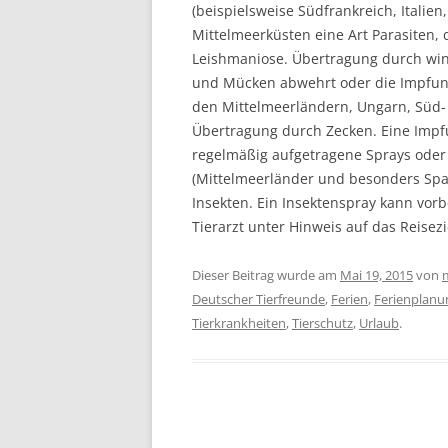
(beispielsweise Südfrankreich, Italien
Mittelmeerküsten eine Art Parasiten, 
Leishmaniose. Übertragung durch winzi
und Mücken abwehrt oder die Impfung k
den Mittelmeerländern, Ungarn, Süd-
Übertragung durch Zecken. Eine Impfu
regelmäßig aufgetragene Sprays oder
(Mittelmeerländer und besonders Span
Insekten. Ein Insektenspray kann vorbe
Tierarzt unter Hinweis auf das Reisez
Dieser Beitrag wurde am
Mai 19, 2015
von
Deutscher Tierfreunde
,
Ferien
,
Ferienplanu
Tierkrankheiten
,
Tierschutz
,
Urlaub
.