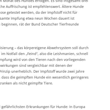
n Monat des Hundes erfolgen. Es sind insgesamt drei
he Auffrischung ist empfehlenswert. Ältere Hunde
ose getestet werden, da der Impfstoff nicht für
 gesamte Impfung etwa neun Wochen dauert ist
zu beginnen, rät der Bund Deutscher Tierfreunde
isierung – das körpereigene Abwehrsystem soll durch
 im Notfall den „Feind“, also die Leishmanien, schnell
mpfung wird von den Tieren nach den vorliegenden
nwirkungen sind vergleichbar mit denen der
inzip unerheblich. Der Impfstoff wurde zwei Jahre
h, dass die geimpften Hunde ein wesentlich geringeres
kranken als nicht geimpfte Tiere.
nd gefährlichsten Erkrankungen für Hunde: In Europa