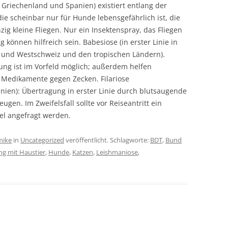
, Griechenland und Spanien) existiert entlang der
die scheinbar nur für Hunde lebensgefährlich ist, die
g kleine Fliegen. Nur ein Insektenspray, das Fliegen
önnen hilfreich sein. Babesiose (in erster Linie in
 und Westschweiz und den tropischen Ländern).
ng ist im Vorfeld möglich; außerdem helfen
 Medikamente gegen Zecken. Filariose
ien): Übertragung in erster Linie durch blutsaugende
ugen. Im Zweifelsfall sollte vor Reiseantritt ein
iel angefragt werden.
mike
in
Uncategorized
veröffentlicht. Schlagworte:
BDT
,
Bund
ng mit Haustier
,
Hunde
,
Katzen
,
Leishmaniose
,