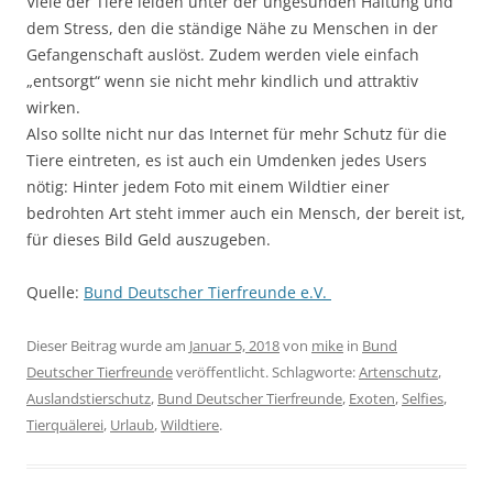
Viele der Tiere leiden unter der ungesunden Haltung und
dem Stress, den die ständige Nähe zu Menschen in der
Gefangenschaft auslöst. Zudem werden viele einfach
„entsorgt“ wenn sie nicht mehr kindlich und attraktiv
wirken.
Also sollte nicht nur das Internet für mehr Schutz für die
Tiere eintreten, es ist auch ein Umdenken jedes Users
nötig: Hinter jedem Foto mit einem Wildtier einer
bedrohten Art steht immer auch ein Mensch, der bereit ist,
für dieses Bild Geld auszugeben.
Quelle:
Bund Deutscher Tierfreunde e.V.
Dieser Beitrag wurde am
Januar 5, 2018
von
mike
in
Bund
Deutscher Tierfreunde
veröffentlicht. Schlagworte:
Artenschutz
,
Auslandstierschutz
,
Bund Deutscher Tierfreunde
,
Exoten
,
Selfies
,
Tierquälerei
,
Urlaub
,
Wildtiere
.