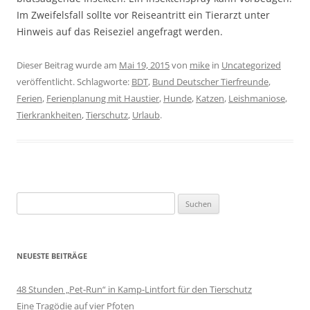
Im Zweifelsfall sollte vor Reiseantritt ein Tierarzt unter
Hinweis auf das Reiseziel angefragt werden.
Dieser Beitrag wurde am
Mai 19, 2015
von
mike
in
Uncategorized
veröffentlicht. Schlagworte:
BDT
,
Bund Deutscher Tierfreunde
,
Ferien
,
Ferienplanung mit Haustier
,
Hunde
,
Katzen
,
Leishmaniose
,
Tierkrankheiten
,
Tierschutz
,
Urlaub
.
Suchen
nach:
NEUESTE BEITRÄGE
48 Stunden „Pet-Run“ in Kamp-Lintfort für den Tierschutz
Eine Tragödie auf vier Pfoten