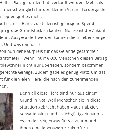
Helfer Platz gefunden hat, verkauft werden. Mehr als
 – unerschwinglich für den kleinen Verein. Fördergelder
n Töpfen gibt es nicht.
auf sichere Beine zu stellen ist, genügend Spender
qm große Grundstück zu kaufen. Nur so ist die Zukunft
– denn: Ausgewildert werden können die in lebenslanger
cht. Und was dann……?
 soll nun der Kaufpreis für das Gelände gesammelt
adratmeter – wenn „nur“ 6.000 Menschen diesen Betrag
itbewohner nicht nur überleben, sondern bekommen
zgerechte Gehege. Zudem gäbe es genug Platz, um das
cht für die vielen Tiere, die nach den zunehmenden
hen.
Denn all diese Tiere sind nur aus einem
Grund in Not: Weil Menschen sie in diese
Situation gebracht haben – aus Habgier,
Sensationslust und Gleichgültigkeit. Nun ist
es an der Zeit, etwas für sie zu tun und
ihnen eine lebenswerte Zukunft zu