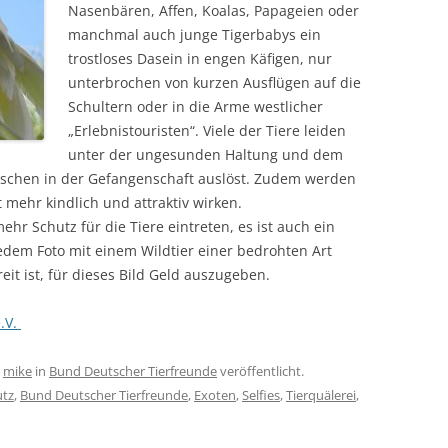
Nasenbären, Affen, Koalas, Papageien oder
manchmal auch junge Tigerbabys ein
trostloses Dasein in engen Käfigen, nur
unterbrochen von kurzen Ausflügen auf die
Schultern oder in die Arme westlicher
„Erlebnistouristen“. Viele der Tiere leiden
unter der ungesunden Haltung und dem
nschen in der Gefangenschaft auslöst. Zudem werden
t mehr kindlich und attraktiv wirken.
mehr Schutz für die Tiere eintreten, es ist auch ein
edem Foto mit einem Wildtier einer bedrohten Art
it ist, für dieses Bild Geld auszugeben.
.V.
n
mike
in
Bund Deutscher Tierfreunde
veröffentlicht.
utz
,
Bund Deutscher Tierfreunde
,
Exoten
,
Selfies
,
Tierquälerei
,