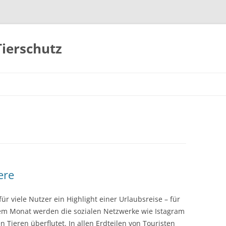
Tierschutz
Zum
Inhalt
springen
ere
für viele Nutzer ein Highlight einer Urlaubsreise – für
edem Monat werden die sozialen Netzwerke wie Istagram
 Tieren überflutet. In allen Erdteilen von Touristen