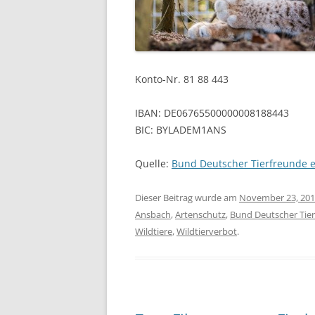
Konto-Nr. 81 88 443
IBAN: DE06765500000008188443
BIC: BYLADEM1ANS
Quelle:
Bund Deutscher Tierfreunde e
Dieser Beitrag wurde am
November 23, 20
Ansbach
,
Artenschutz
,
Bund Deutscher Tie
Wildtiere
,
Wildtierverbot
.