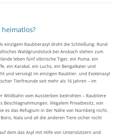
d heimatlos?
s einzigem Raubtierasyl droht die Schließung: Rund
yllisches Waldgrundstück bei Ansbach stehen zum
ände leben fünf sibirische Tiger, ein Puma, ein
fe, ein Karakal, ein Luchs, ein Bengalkater und
cht und versorgt im einzigen Raubtier- und Exotenasyl
cher Tierfreunde seit mehr als 16 Jahren – im
eier Wildbahn vom Aussterben bedrohten – Raubtiere
 Beschlagnahmungen, illegalem Privatbesitz, von
be es das Refugium in der Nähe von Nürnberg nicht,
 Boris, Nala und all die anderen Tiere sicher nicht
auf dem das Asyl mit Hilfe von Unterstützern und