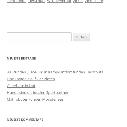
Tierfreunde
,
Tierschutz
,
Wildtierverbot
,
Zirkus
,
Zirkustiere
.
Suchen
nach:
NEUESTE BEITRÄGE
48 Stunden „Pet-Run“ in Kamp-Lintfort für den Tierschutz
Eine Tragödie auf vier Pfoten
Osterhase in Not
Hunde sind die idealen Sportpartner
Mähroboter können Monster sein
NEUESTE KOMMENTARE