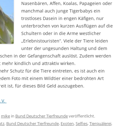
Nasenbären, Affen, Koalas, Papageien oder
manchmal auch junge Tigerbabys ein
trostloses Dasein in engen Käfigen, nur
unterbrochen von kurzen Ausflügen auf die
Schultern oder in die Arme westlicher
„Erlebnistouristen“. Viele der Tiere leiden
unter der ungesunden Haltung und dem
nschen in der Gefangenschaft auslöst. Zudem werden
t mehr kindlich und attraktiv wirken.
mehr Schutz für die Tiere eintreten, es ist auch ein
edem Foto mit einem Wildtier einer bedrohten Art
it ist, für dieses Bild Geld auszugeben.
.V.
n
mike
in
Bund Deutscher Tierfreunde
veröffentlicht.
utz
,
Bund Deutscher Tierfreunde
,
Exoten
,
Selfies
,
Tierquälerei
,