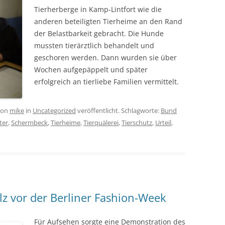
Tierherberge in Kamp-Lintfort wie die
anderen beteiligten Tierheime an den Rand
der Belastbarkeit gebracht. Die Hunde
mussten tierärztlich behandelt und
geschoren werden. Dann wurden sie über
Wochen aufgepäppelt und später
erfolgreich an tierliebe Familien vermittelt.
on
mike
in
Uncategorized
veröffentlicht. Schlagworte:
Bund
ter
,
Schermbeck
,
Tierheime
,
Tierquälerei
,
Tierschutz
,
Urteil
,
lz vor der Berliner Fashion-Week
Für Aufsehen sorgte eine Demonstration des