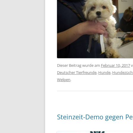
Dieser Beitrag wurde am
Februar 10, 2017
v
Deutscher Tierfreunde
,
Hunde
,
Hundezüch
Welpen
.
Steinzeit-Demo gegen Pe