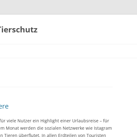
Tierschutz
Zum
Inhalt
springen
ere
für viele Nutzer ein Highlight einer Urlaubsreise – für
edem Monat werden die sozialen Netzwerke wie Istagram
 Tieren überflutet. In allen Erdteilen von Touristen